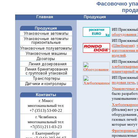
Фасовочно уп
прода
ИП Присяжный
оборудования R
ИП Присяжный
(Швейцария)
:
изготовления 
изделий
.
ИП Присяжный
хлебопекарные
планетарный м
ИП Присяжный
подовая печь
,
Упаковочные м
было разработ
упаковывании 
г. Миасс
Хлебопекарное
многоканальный тел:
(Италия) вот у
+7 (3513) 53-00-22
оборудования 
г. Челябинск
газовых печей
многоканальный тел:
которые могут
+7(351) 211-03-23
Фритюрницы Ri
г. Екатеринбург
промышленые