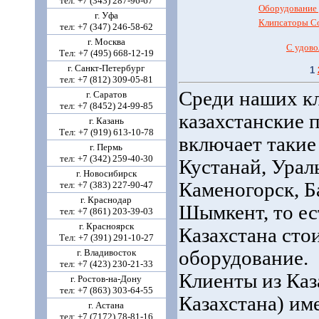
тел: +7 (343) 287-96-67
Оборудование 
г. Уфа
Клипсаторы Co
тел: +7 (347) 246-58-62
г. Москва
С удово
Тел: +7 (495) 668-12-19
г. Санкт-Петербург
1
тел: +7 (812) 309-05-81
Среди наших к
г. Саратов
тел: +7 (8452) 24-99-85
казахстанские 
г. Казань
Тел: +7 (919) 613-10-78
включает такие
г. Пермь
тел: +7 (342) 259-40-30
Кустанай, Урал
г. Новосибирск
Каменогорск, Б
тел: +7 (383) 227-90-47
г. Краснодар
Шымкент, то ес
тел: +7 (861) 203-39-03
г. Красноярск
Казахстана сто
Тел: +7 (391) 291-10-27
г. Владивосток
оборудование.
тел: +7 (423) 230-21-33
Клиенты из Каз
г. Ростов-на-Дону
тел: +7 (863) 303-64-55
Казахстана) им
г. Астана
тел: +7 (7172) 78-81-16